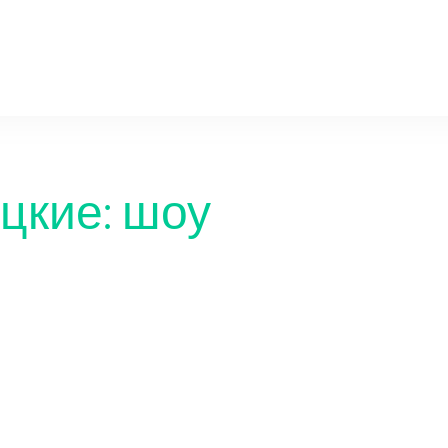
orda-gazeta.ru
цкие: шоу
Погруж