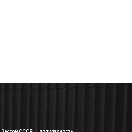
Застой СССР
популярность