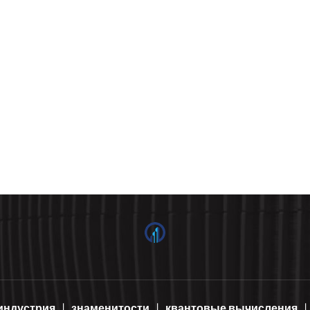
индустрия
знаменитости
квантовые вычисления