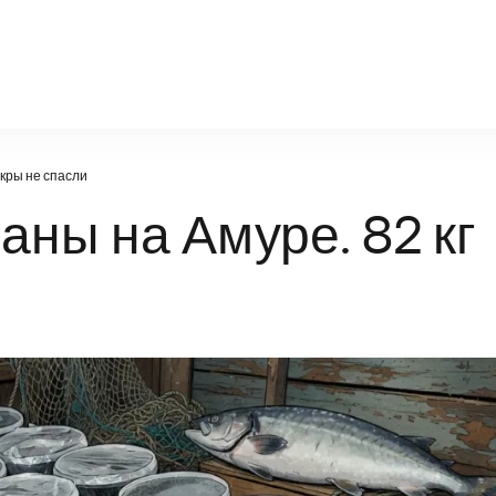
orda-gazeta.ru
икры не спасли
ны на Амуре. 82 кг