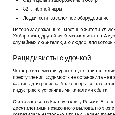
Один целый замороженный осётр
82 кг чёрной икры
Лодки, сети, засолочное оборудование
Пятеро задержанных - местные жители Ульчск
Хабаровска, другой из Комсомольска-на-Амуре.
случайных любителях, а о людях, для которы
Рецидивисты с удочкой
Четверо из семи фигурантов уже привлекалис
преступления. Судимость не остановила - вер
картина для региона: браконьерство на осет
индустрию с устойчивыми каналами сбыта.
Осётр занесён в Красную книгу России. Его п
десятилетиями незаконного вылова. По экспе
сократилась настолько, что вид балансирует 