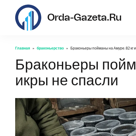
Orda-Gazeta.ru
Главная
браконьерство
Браконьеры пойманы на Амуре. 82 кг 
Браконьеры пойма
икры не спасли