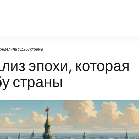
orda-gazeta.ru
пределила судьбу страны
лиз эпохи, которая
бу страны