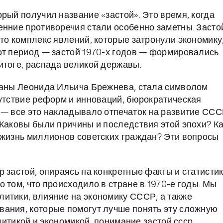
рый получил название «застой». Это время, когда
енние противоречия стали особенно заметны. Засто
то комплекс явлений, которые затронули экономику
от период — застой 1970-х годов — формировались
итоге, распада великой державы.
траны Леонида Ильича Брежнева, стала символом
сутствие реформ и инноваций, бюрократическая
 — все это накладывало отпечаток на развитие ССС
 Каковы были причины и последствия этой эпохи? К
 жизнь миллионов советских граждан? Эти вопросы
 застой, опираясь на конкретные факты и статистик
 том, что происходило в стране в 1970-е годы. Мы
итики, влияние на экономику СССР, а также
вания, которые помогут лучше понять эту сложную
олитикой и экономикой, понимание застой ссср