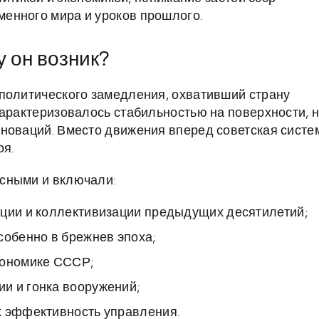
енного мира и уроков прошлого.
у он возник?
 политического замедления, охвативший страну
характеризовалось стабильностью на поверхности, 
новаций. Вместо движения вперед советская систе
оя.
сными и включали:
ации и коллективизации предыдущих десятилетий;
собенно в брежнев эпоха;
кономике СССР;
и и гонка вооружений;
х эффективность управления.